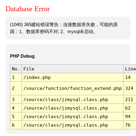
Database Error
(1040) 365建站错误警告：连接数据库失败，可能的原
因：1、数据库密码不对; 2、mysql未启动。
PHP Debug
No.
File
Line
1
/index.php
14
2
/source/function/function_extend.php
324
3
/source/class/jzmysql.class.php
211
4
/source/class/jzmysql.class.php
62
5
/source/class/jzmysql.class.php
94
6
/source/class/jzmysql.class.php
76