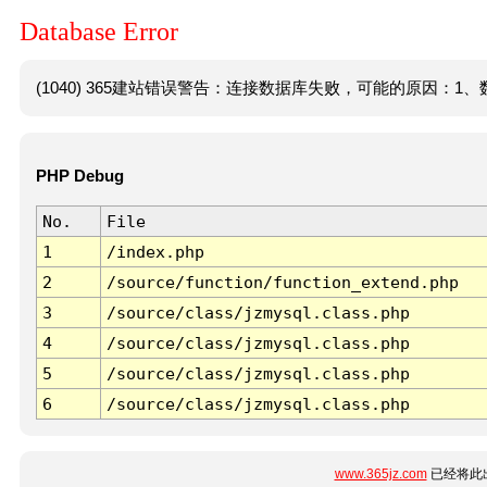
Database Error
(1040) 365建站错误警告：连接数据库失败，可能的原因：1、数
PHP Debug
No.
File
1
/index.php
2
/source/function/function_extend.php
3
/source/class/jzmysql.class.php
4
/source/class/jzmysql.class.php
5
/source/class/jzmysql.class.php
6
/source/class/jzmysql.class.php
www.365jz.com
已经将此