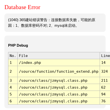
Database Error
(1040) 365建站错误警告：连接数据库失败，可能的原
因：1、数据库密码不对; 2、mysql未启动。
PHP Debug
No.
File
Line
1
/index.php
14
2
/source/function/function_extend.php
324
3
/source/class/jzmysql.class.php
211
4
/source/class/jzmysql.class.php
62
5
/source/class/jzmysql.class.php
94
6
/source/class/jzmysql.class.php
76