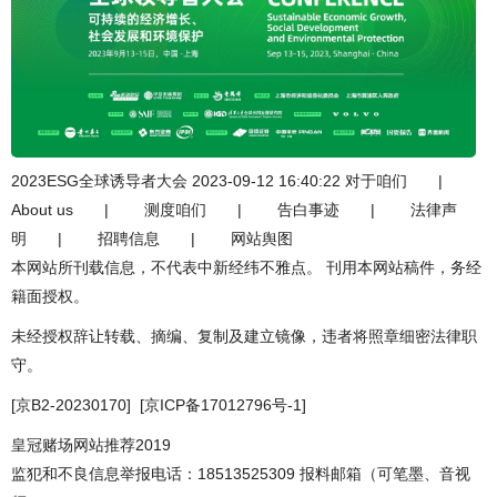
2023ESG全球诱导者大会 2023-09-12 16:40:22 对于咱们 |
About us | 测度咱们 | 告白事迹 | 法律声
明 | 招聘信息 | 网站舆图
本网站所刊载信息，不代表中新经纬不雅点。 刊用本网站稿件，务经
籍面授权。
未经授权辞让转载、摘编、复制及建立镜像，违者将照章细密法律职
守。
[京B2-20230170] [京ICP备17012796号-1]
皇冠赌场网站推荐2019
监犯和不良信息举报电话：18513525309 报料邮箱（可笔墨、音视