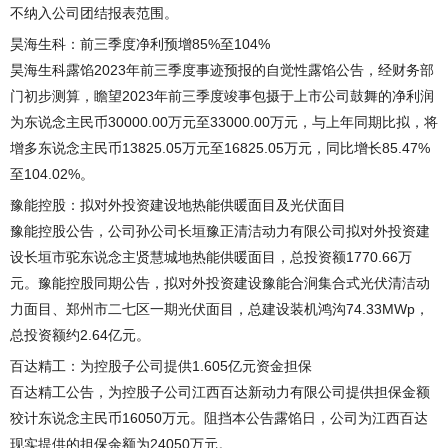
不纳入公司团结报表范围。
昊海生科：前三季度净利预增85%至104%
昊海生科露馅2023年前三季度事迹预报的自觉性露馅公告，经财务部
门初步测算，瞻望2023年前三季度竣事包摄于上市公司鼓舞的净利润
为东说念主民币30000.00万元至33000.00万元，与上年同期比拟，将
增多东说念主民币13825.05万元至16825.05万元，同比增长85.47%
至104.02%。
豫能控股：拟对外投资建设地热能供暖面目及光伏面目
豫能控股公告，公司孙公司长垣豫正清洁动力有限公司拟对外投资建
设长垣市驼东说念主贤慧城地热能供暖面目，总投资额1770.66万
元。豫能控股同期公告，拟对外投资建设豫能合涧集合式光伏清洁动
力面目、郑州市二七区一期光伏面目，总建设装机鸿沟74.33MWp，
总投资额约2.64亿元。
百达精工：为控股子公司提供1.605亿元资金担保
百达精工公告，为控股子公司江西百达新动力有限公司提供担保金额
狡计东说念主民币16050万元。阻挡本公告露馅日，公司为江西百达
现实提供的担保余额为24050万元。