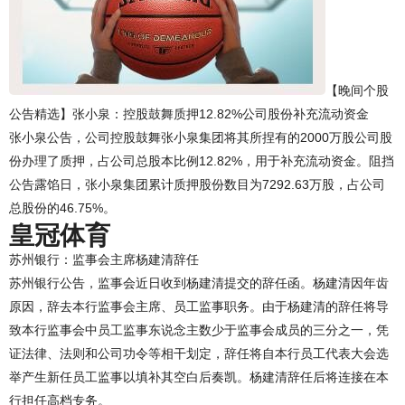
【晚间个股
公告精选】张小泉：控股鼓舞质押12.82%公司股份补充流动资金
张小泉公告，公司控股鼓舞张小泉集团将其所捏有的2000万股公司股
份办理了质押，占公司总股本比例12.82%，用于补充流动资金。阻挡
公告露馅日，张小泉集团累计质押股份数目为7292.63万股，占公司
总股份的46.75%。
皇冠体育
苏州银行：监事会主席杨建清辞任
苏州银行公告，监事会近日收到杨建清提交的辞任函。杨建清因年齿
原因，辞去本行监事会主席、员工监事职务。由于杨建清的辞任将导
致本行监事会中员工监事东说念主数少于监事会成员的三分之一，凭
证法律、法则和公司功令等相干划定，辞任将自本行员工代表大会选
举产生新任员工监事以填补其空白后奏凯。杨建清辞任后将连接在本
行担任高档专务。