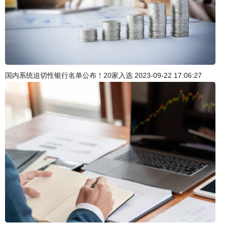
国内系统迫切性银行名单公布！20家入选 2023-09-22 17:06:27