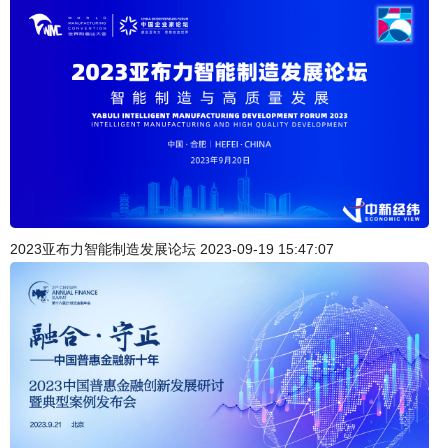
2023亚布力智能制造发展论坛 2023-09-19 15:47:07