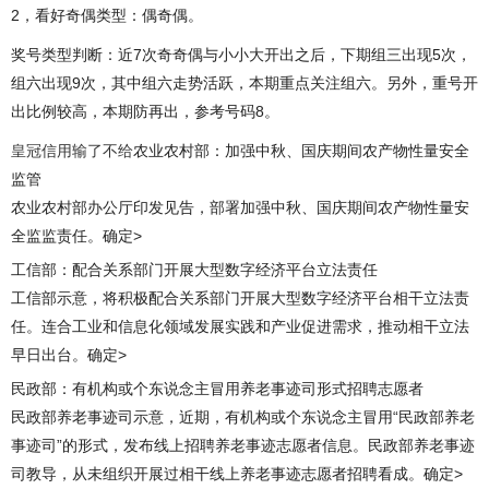
2，看好奇偶类型：偶奇偶。
奖号类型判断：近7次奇奇偶与小小大开出之后，下期组三出现5次，
组六出现9次，其中组六走势活跃，本期重点关注组六。另外，重号开
出比例较高，本期防再出，参考号码8。
皇冠信用输了不给
农业农村部：加强中秋、国庆期间农产物性量安全
监管
农业农村部办公厅印发见告，部署加强中秋、国庆期间农产物性量安
全监监责任。确定>
工信部：配合关系部门开展大型数字经济平台立法责任
工信部示意，将积极配合关系部门开展大型数字经济平台相干立法责
任。连合工业和信息化领域发展实践和产业促进需求，推动相干立法
早日出台。确定>
民政部：有机构或个东说念主冒用养老事迹司形式招聘志愿者
民政部养老事迹司示意，近期，有机构或个东说念主冒用“民政部养老
事迹司”的形式，发布线上招聘养老事迹志愿者信息。民政部养老事迹
司教导，从未组织开展过相干线上养老事迹志愿者招聘看成。确定>