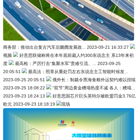
商务部：推动出台复古汽车后阛阓发展政... 2023-09-21 16:33:27
视频
好意思联储称将在本年底前裁人约300东说念主 系13年来初
度
最高检：严厉打击“集聚水军”责难引流、... 2023-09-25
20:05:51
最高法：照章从重处罚左右东说念主工智能时候发...
2023-09-25 20:05:51
俄外长：制裁令黑海食粮外运契约难以捏续
2023-09-25 18:08:22
“双节”周边黄金糟塌热度不减 各人：糟塌...
2023-09-23 18:24:13
好意思国芯片巨头英特尔被欧盟罚金3.76亿
欧元 2023-09-23 18:18:19
现场