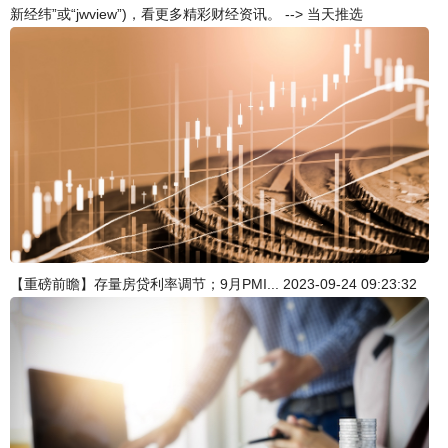
新经纬”或“jwview”)，看更多精彩财经资讯。 --> 当天推选
【重磅前瞻】存量房贷利率调节；9月PMI... 2023-09-24 09:23:32