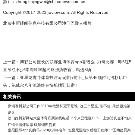
频）：zhongxinjingwei@chinanews.com.cn
Copyright ©2017-2023 jwview.com. All Rights Reserved
北京中新经闻信息科技有限公司澳门巴黎人棋牌
上一篇：
博彩公司擅长的联赛亚博体育app靠谱么_力哥比赛：昨6红5
直帛红不少!本周胜率超约略强势收官，精选8场
下一篇：
亚星龙虎斗体育投注app排行前十_从第46顺位到洛杉矶巨
头，鲍威尔八年流浪终在快船找到归宿！
相关资讯
柬埔寨博彩公司工作2019年欧洲杯冠军是谁_这三个星座, 别不信, 果然很难被
爱久
澳门好博彩网站大全体育彩票热线电话_6个来已往涨11%！上游冶真金不怕火
厂惜售情怀浓厚 碳酸锂期货底
皇冠国际app真的吗2020欧洲杯名单_坦桑尼亚给水质检工程师：“匡助处罚家