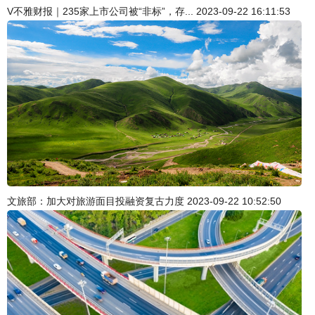
V不雅财报｜235家上市公司被“非标”，存... 2023-09-22 16:11:53
文旅部：加大对旅游面目投融资复古力度 2023-09-22 10:52:50