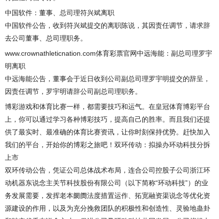
中国软件：董事、总司理符兴斌离职
中国软件公告，收到符兴斌提交的离职陈说，其因责任调节，请求辞
去公司董事、总司理职务。
www.crownathleticnation.com体育彩票官网中远海能：副总司理罗宇
明离职
中远海能公告，董事会于近日收到公司副总司理罗宇明提交的辞呈，
因责任调节，罗宇明请辞公司副总司理职务。
博彩游戏和体育比赛一样，都需要技巧和运气。在皇冠体育博彩平台
上，你可以通过学习各种博彩技巧，提高自己的胜率。而且我们还提
供了最实时、最准确的体育比赛资讯，让你时刻保持优势。赶快加入
我们的平台，开始你的博彩之旅吧！双环传动：拟操办环动科技分拆
上市
双环传动公告，凭证公司总体战术布局，连合公司控股子公司浙江环
动机器东说念主关节科技股份有限公司（以下简称“环动科技”）的业
务发展需要，发挥老本阛阓法度措置运作、拓宽融资渠说念等优化资
源建设的作用，以及为充分挽救团队的积极性和创造性、灵验地蛊卦