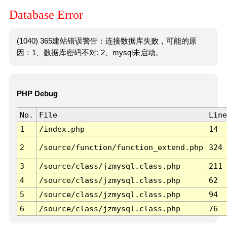
Database Error
(1040) 365建站错误警告：连接数据库失败，可能的原
因：1、数据库密码不对; 2、mysql未启动。
PHP Debug
No.
File
Line
1
/index.php
14
2
/source/function/function_extend.php
324
3
/source/class/jzmysql.class.php
211
4
/source/class/jzmysql.class.php
62
5
/source/class/jzmysql.class.php
94
6
/source/class/jzmysql.class.php
76