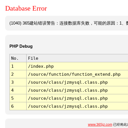
Database Error
(1040) 365建站错误警告：连接数据库失败，可能的原因：1、数
PHP Debug
No.
File
1
/index.php
2
/source/function/function_extend.php
3
/source/class/jzmysql.class.php
4
/source/class/jzmysql.class.php
5
/source/class/jzmysql.class.php
6
/source/class/jzmysql.class.php
www.365jz.com
已经将此