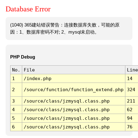
Database Error
(1040) 365建站错误警告：连接数据库失败，可能的原
因：1、数据库密码不对; 2、mysql未启动。
PHP Debug
No.
File
Line
1
/index.php
14
2
/source/function/function_extend.php
324
3
/source/class/jzmysql.class.php
211
4
/source/class/jzmysql.class.php
62
5
/source/class/jzmysql.class.php
94
6
/source/class/jzmysql.class.php
76