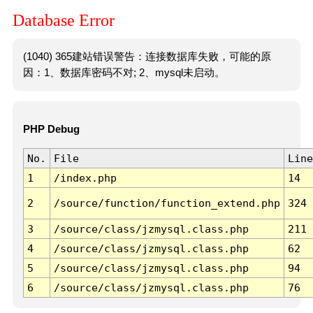
Database Error
(1040) 365建站错误警告：连接数据库失败，可能的原
因：1、数据库密码不对; 2、mysql未启动。
PHP Debug
No.
File
Line
1
/index.php
14
2
/source/function/function_extend.php
324
3
/source/class/jzmysql.class.php
211
4
/source/class/jzmysql.class.php
62
5
/source/class/jzmysql.class.php
94
6
/source/class/jzmysql.class.php
76