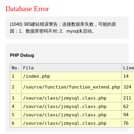
Database Error
(1040) 365建站错误警告：连接数据库失败，可能的原
因：1、数据库密码不对; 2、mysql未启动。
PHP Debug
No.
File
Line
1
/index.php
14
2
/source/function/function_extend.php
324
3
/source/class/jzmysql.class.php
211
4
/source/class/jzmysql.class.php
62
5
/source/class/jzmysql.class.php
94
6
/source/class/jzmysql.class.php
76