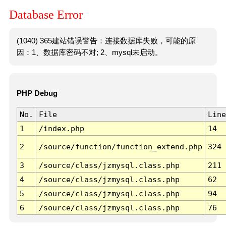
Database Error
(1040) 365建站错误警告：连接数据库失败，可能的原
因：1、数据库密码不对; 2、mysql未启动。
PHP Debug
No.
File
Line
1
/index.php
14
2
/source/function/function_extend.php
324
3
/source/class/jzmysql.class.php
211
4
/source/class/jzmysql.class.php
62
5
/source/class/jzmysql.class.php
94
6
/source/class/jzmysql.class.php
76