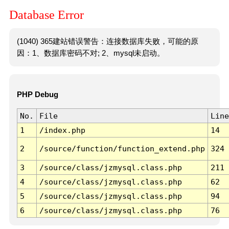
Database Error
(1040) 365建站错误警告：连接数据库失败，可能的原
因：1、数据库密码不对; 2、mysql未启动。
PHP Debug
No.
File
Line
1
/index.php
14
2
/source/function/function_extend.php
324
3
/source/class/jzmysql.class.php
211
4
/source/class/jzmysql.class.php
62
5
/source/class/jzmysql.class.php
94
6
/source/class/jzmysql.class.php
76