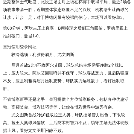
近期整体士气旺盛，此役主场面对上场在杯赛中取得平局，最近2场各
项赛事未尝一胜，近期整体状态略显不足的汉坎，机构给出让两球的
让步，让步十足，对于博德闪耀有较强的信心，本场可以看好单3。
第68分钟，阿坎吉压上直塞，B席接球之后倒三角回传，罗德里跟上
推射破门，曼城1-0。
皇冠信用登录网址
较冷选项：利雅得眉月、尤文图斯
眉月首战2比4不敌阿尔艾因，球队总结主场需要净胜2个球以
上，压力较大。阿尔艾因嘱咐并不保守，球队客战乏力，且后防强度
不及，应是利雅得眉月压制态势，球队实力远胜敌手，看好压制取
胜。
不管博彩新手还是老手，皇冠提供全方位博彩服务，包括各种优惠活
动、高额奖金、博彩技巧等等，让你在博彩世界中游刃有余。
尤文图斯首战2比0轻取拉王人奥，球队控场智力出色，下限较
高。拉王人奥球风偏软，且后防零封智力不及，镇守主场无法体现数
据上风，看好尤文图斯闲静不败。