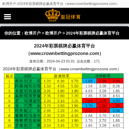
欧博开户-2024年彩票棋牌必赢体育平台（www.crownbettingprozone.com）
你的位置：
欧博开户
>
欧博开户
> 2024年彩票棋牌必赢体育平台
2024年彩票棋牌必赢体育平台
（www.crownbettingprozone.com）
（www.crownbettingprozone.com）
发布日期：2024-04-23 01:01 点击次数：171
2024年彩票棋牌必赢体育平台（www.crownbettingprozone.com）