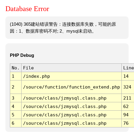
Database Error
(1040) 365建站错误警告：连接数据库失败，可能的原
因：1、数据库密码不对; 2、mysql未启动。
PHP Debug
No.
File
Line
1
/index.php
14
2
/source/function/function_extend.php
324
3
/source/class/jzmysql.class.php
211
4
/source/class/jzmysql.class.php
62
5
/source/class/jzmysql.class.php
94
6
/source/class/jzmysql.class.php
76