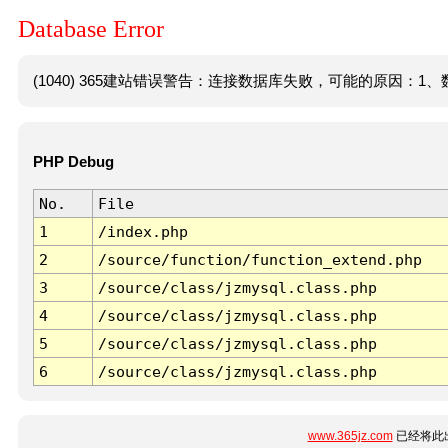
Database Error
(1040) 365建站错误警告：连接数据库失败，可能的原因：1、数
PHP Debug
No.
File
1
/index.php
2
/source/function/function_extend.php
3
/source/class/jzmysql.class.php
4
/source/class/jzmysql.class.php
5
/source/class/jzmysql.class.php
6
/source/class/jzmysql.class.php
www.365jz.com
已经将此