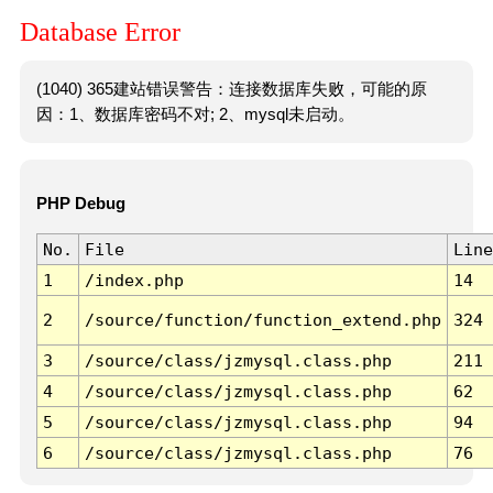
Database Error
(1040) 365建站错误警告：连接数据库失败，可能的原
因：1、数据库密码不对; 2、mysql未启动。
PHP Debug
No.
File
Line
1
/index.php
14
2
/source/function/function_extend.php
324
3
/source/class/jzmysql.class.php
211
4
/source/class/jzmysql.class.php
62
5
/source/class/jzmysql.class.php
94
6
/source/class/jzmysql.class.php
76