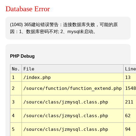
Database Error
(1040) 365建站错误警告：连接数据库失败，可能的原
因：1、数据库密码不对; 2、mysql未启动。
PHP Debug
No.
File
Line
1
/index.php
13
2
/source/function/function_extend.php
1548
3
/source/class/jzmysql.class.php
211
4
/source/class/jzmysql.class.php
62
5
/source/class/jzmysql.class.php
94