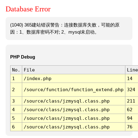
Database Error
(1040) 365建站错误警告：连接数据库失败，可能的原
因：1、数据库密码不对; 2、mysql未启动。
PHP Debug
No.
File
Line
1
/index.php
14
2
/source/function/function_extend.php
324
3
/source/class/jzmysql.class.php
211
4
/source/class/jzmysql.class.php
62
5
/source/class/jzmysql.class.php
94
6
/source/class/jzmysql.class.php
76