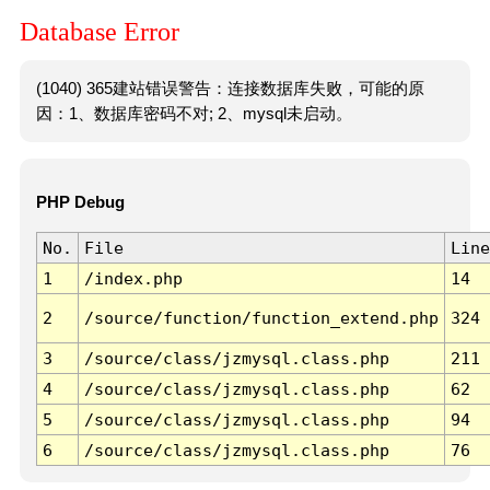
Database Error
(1040) 365建站错误警告：连接数据库失败，可能的原
因：1、数据库密码不对; 2、mysql未启动。
PHP Debug
No.
File
Line
1
/index.php
14
2
/source/function/function_extend.php
324
3
/source/class/jzmysql.class.php
211
4
/source/class/jzmysql.class.php
62
5
/source/class/jzmysql.class.php
94
6
/source/class/jzmysql.class.php
76