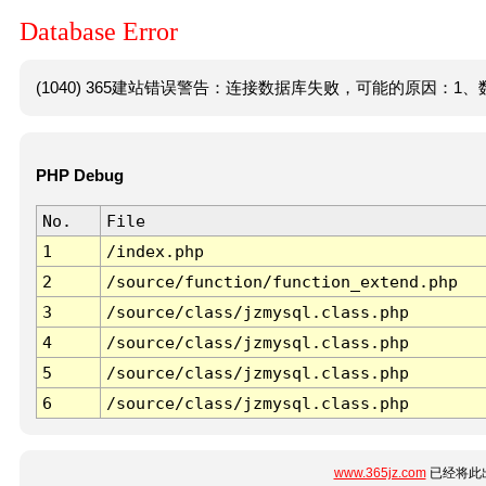
Database Error
(1040) 365建站错误警告：连接数据库失败，可能的原因：1、数
PHP Debug
No.
File
1
/index.php
2
/source/function/function_extend.php
3
/source/class/jzmysql.class.php
4
/source/class/jzmysql.class.php
5
/source/class/jzmysql.class.php
6
/source/class/jzmysql.class.php
www.365jz.com
已经将此