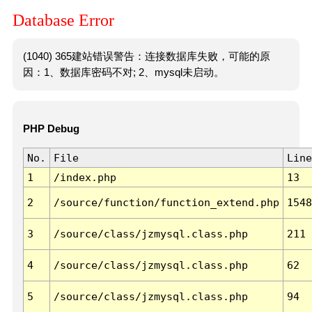
Database Error
(1040) 365建站错误警告：连接数据库失败，可能的原
因：1、数据库密码不对; 2、mysql未启动。
PHP Debug
No.
File
Line
1
/index.php
13
2
/source/function/function_extend.php
1548
3
/source/class/jzmysql.class.php
211
4
/source/class/jzmysql.class.php
62
5
/source/class/jzmysql.class.php
94