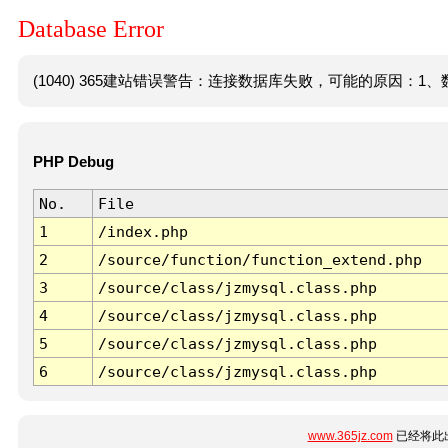
Database Error
(1040) 365建站错误警告：连接数据库失败，可能的原因：1、数
PHP Debug
No.
File
1
/index.php
2
/source/function/function_extend.php
3
/source/class/jzmysql.class.php
4
/source/class/jzmysql.class.php
5
/source/class/jzmysql.class.php
6
/source/class/jzmysql.class.php
www.365jz.com
已经将此