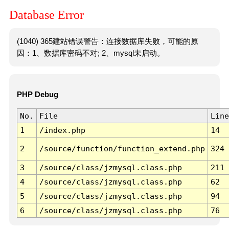
Database Error
(1040) 365建站错误警告：连接数据库失败，可能的原
因：1、数据库密码不对; 2、mysql未启动。
PHP Debug
No.
File
Line
1
/index.php
14
2
/source/function/function_extend.php
324
3
/source/class/jzmysql.class.php
211
4
/source/class/jzmysql.class.php
62
5
/source/class/jzmysql.class.php
94
6
/source/class/jzmysql.class.php
76