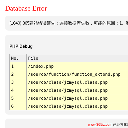
Database Error
(1040) 365建站错误警告：连接数据库失败，可能的原因：1、数
PHP Debug
No.
File
1
/index.php
2
/source/function/function_extend.php
3
/source/class/jzmysql.class.php
4
/source/class/jzmysql.class.php
5
/source/class/jzmysql.class.php
6
/source/class/jzmysql.class.php
www.365jz.com
已经将此