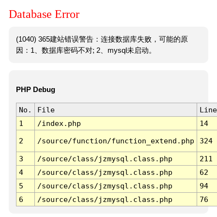
Database Error
(1040) 365建站错误警告：连接数据库失败，可能的原
因：1、数据库密码不对; 2、mysql未启动。
PHP Debug
No.
File
Line
1
/index.php
14
2
/source/function/function_extend.php
324
3
/source/class/jzmysql.class.php
211
4
/source/class/jzmysql.class.php
62
5
/source/class/jzmysql.class.php
94
6
/source/class/jzmysql.class.php
76