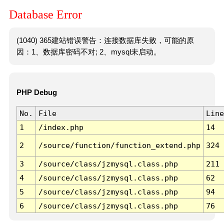
Database Error
(1040) 365建站错误警告：连接数据库失败，可能的原
因：1、数据库密码不对; 2、mysql未启动。
PHP Debug
No.
File
Line
1
/index.php
14
2
/source/function/function_extend.php
324
3
/source/class/jzmysql.class.php
211
4
/source/class/jzmysql.class.php
62
5
/source/class/jzmysql.class.php
94
6
/source/class/jzmysql.class.php
76