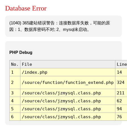
Database Error
(1040) 365建站错误警告：连接数据库失败，可能的原
因：1、数据库密码不对; 2、mysql未启动。
PHP Debug
No.
File
Line
1
/index.php
14
2
/source/function/function_extend.php
324
3
/source/class/jzmysql.class.php
211
4
/source/class/jzmysql.class.php
62
5
/source/class/jzmysql.class.php
94
6
/source/class/jzmysql.class.php
76