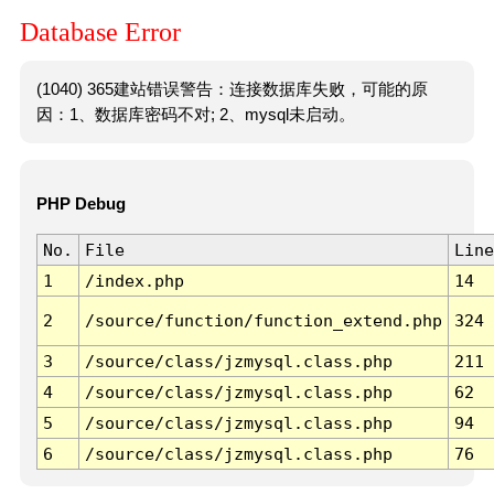
Database Error
(1040) 365建站错误警告：连接数据库失败，可能的原
因：1、数据库密码不对; 2、mysql未启动。
PHP Debug
No.
File
Line
1
/index.php
14
2
/source/function/function_extend.php
324
3
/source/class/jzmysql.class.php
211
4
/source/class/jzmysql.class.php
62
5
/source/class/jzmysql.class.php
94
6
/source/class/jzmysql.class.php
76