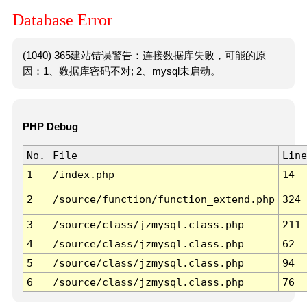
Database Error
(1040) 365建站错误警告：连接数据库失败，可能的原
因：1、数据库密码不对; 2、mysql未启动。
PHP Debug
No.
File
Line
1
/index.php
14
2
/source/function/function_extend.php
324
3
/source/class/jzmysql.class.php
211
4
/source/class/jzmysql.class.php
62
5
/source/class/jzmysql.class.php
94
6
/source/class/jzmysql.class.php
76