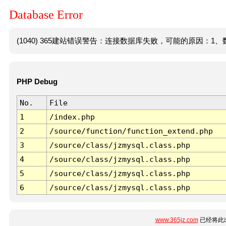
Database Error
(1040) 365建站错误警告：连接数据库失败，可能的原因：1、数
PHP Debug
No.
File
1
/index.php
2
/source/function/function_extend.php
3
/source/class/jzmysql.class.php
4
/source/class/jzmysql.class.php
5
/source/class/jzmysql.class.php
6
/source/class/jzmysql.class.php
www.365jz.com
已经将此