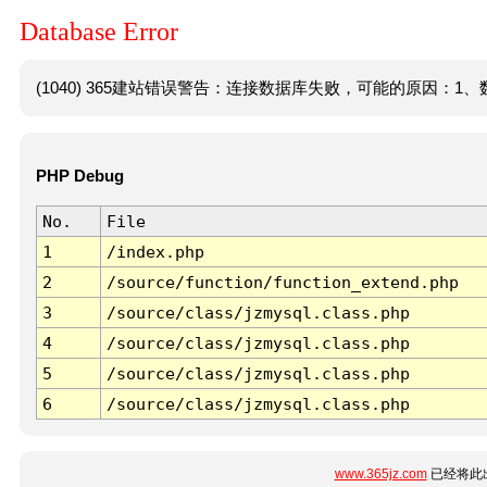
Database Error
(1040) 365建站错误警告：连接数据库失败，可能的原因：1、数
PHP Debug
No.
File
1
/index.php
2
/source/function/function_extend.php
3
/source/class/jzmysql.class.php
4
/source/class/jzmysql.class.php
5
/source/class/jzmysql.class.php
6
/source/class/jzmysql.class.php
www.365jz.com
已经将此