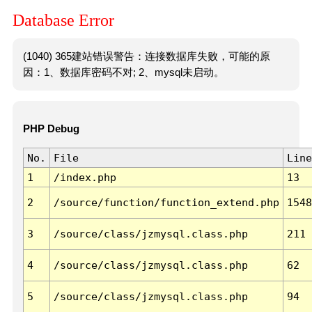
Database Error
(1040) 365建站错误警告：连接数据库失败，可能的原
因：1、数据库密码不对; 2、mysql未启动。
PHP Debug
No.
File
Line
1
/index.php
13
2
/source/function/function_extend.php
1548
3
/source/class/jzmysql.class.php
211
4
/source/class/jzmysql.class.php
62
5
/source/class/jzmysql.class.php
94