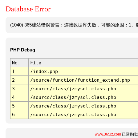
Database Error
(1040) 365建站错误警告：连接数据库失败，可能的原因：1、数
PHP Debug
No.
File
1
/index.php
2
/source/function/function_extend.php
3
/source/class/jzmysql.class.php
4
/source/class/jzmysql.class.php
5
/source/class/jzmysql.class.php
6
/source/class/jzmysql.class.php
www.365jz.com
已经将此